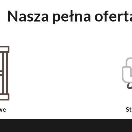
Nasza pełna ofert
we
St