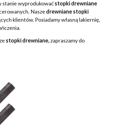
 w stanie wyprodukować
stopki drewniane
picerowanych. Nasze
drewniane stopki
ych klientów. Posiadamy własną lakiernię,
ończenia.
sze
stopki drewniane,
zapraszamy do