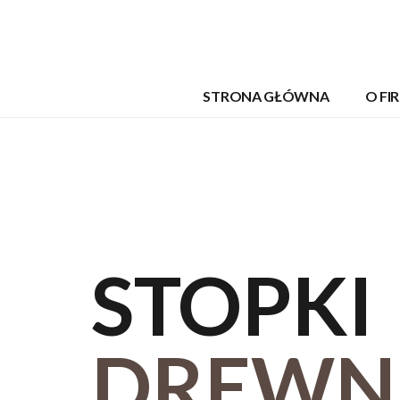
STRONA GŁÓWNA
O FI
STOPKI
DREWN