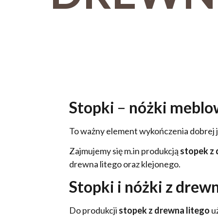
Stopki
–
nóżki meblo
To ważny element wykończenia dobrej j
Zajmujemy się m.in produkcją
stopek z
drewna litego oraz klejonego.
Stopki i nóżki z drewn
Do produkcji
stopek z drewna litego
uż