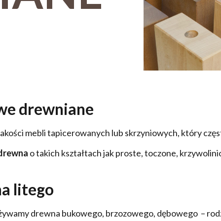
we drewniane
akości mebli tapicerowanych lub skrzyniowych, który częs
 drewna
o takich kształtach jak proste, toczone, krzywoli
a litego
ywamy drewna bukowego, brzozowego, dębowego – rodzaj 