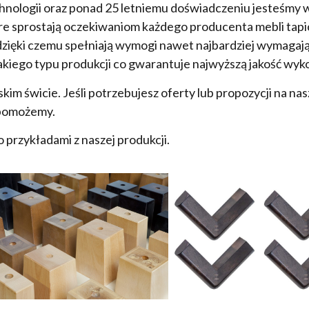
hnologii oraz ponad 25 letniemu doświadczeniu jesteśmy
re sprostają oczekiwaniom każdego producenta mebli ta
zięki czemu spełniają wymogi nawet najbardziej wymagając
kiego typu produkcji co gwarantuje najwyższą jakość wyk
im świcie. Jeśli potrzebujesz oferty lub propozycji na na
 pomożemy.
o przykładami z naszej produkcji.